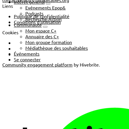
contact@futurs-souhaitables.org
Intérêt général
Liens
Evénements Epop&
Podcasts
Politique de confidentialité
Recherche-Action
Conditions d'utilisation
Communauté
Mon espace C+
Cookies
Annuaire des C+
Mon groupe formation
Médiathèque des souhaitables
Événements
Se connecter
Community engagement platform
by Hivebrite.